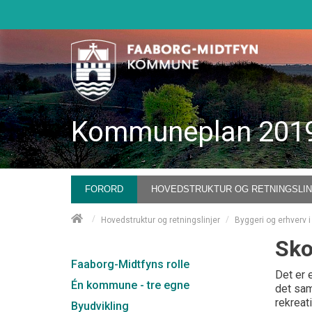
Kommuneplan 201
FORORD
HOVEDSTRUKTUR OG RETNINGSLI
/
/
Hovedstruktur og retningslinjer
Byggeri og erhverv i
Sko
Faaborg-Midtfyns rolle
Det er 
Én kommune - tre egne
det sam
rekreat
Byudvikling