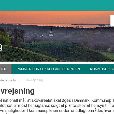
9
NJER
RAMMER FOR LOKALPLANLÆGNINGEN
KOMMUNEPLA
/
Skovrejsning
 det åbne land
vrejsning
et nationalt mål, at skovarealet skal øges i Danmark. Kommunepl
let set er mest hensigtsmæssigt at plante skov af hensyn til f.
ive muligheder. I kommuneplanen er derfor udlagt områder, hvor s