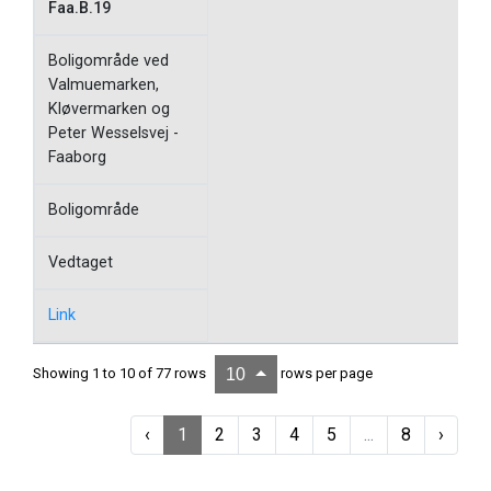
Faa.B.19
Boligområde ved
Valmuemarken,
Kløvermarken og
Peter Wesselsvej -
Faaborg
Boligområde
Vedtaget
Link
Showing 1 to 10 of 77 rows
rows per page
10
‹
1
2
3
4
5
...
8
›