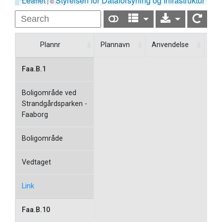
Leaflet
Styrelsen for Dataforsyning og Infrastruktur
| ©
Plannr
Plannavn
Anvendelse
Sta
Faa.B.1
Boligområde ved
Strandgårdsparken -
Faaborg
Boligområde
Vedtaget
Link
Faa.B.10