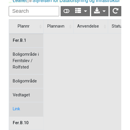
Leaflet
Styrelsen for Dataforsyning og Infrastruktur
| ©
Plannr
Plannavn
Anvendelse
Status
Fer.B.1
Boligområde i
Ferritslev /
Rolfsted
Boligområde
Vedtaget
Link
Fer.B.10