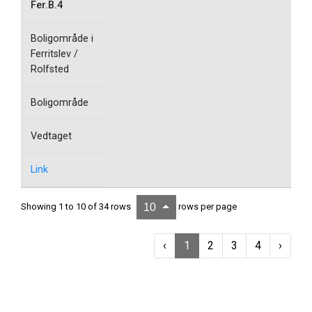
Fer.B.4
Boligområde i
Ferritslev /
Rolfsted
Boligområde
Vedtaget
Link
Showing 1 to 10 of 34 rows
rows per page
10
‹
1
2
3
4
›